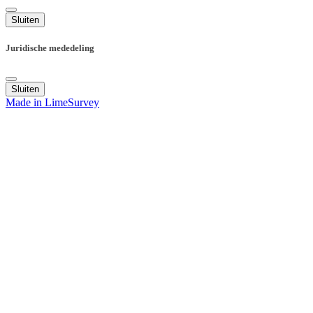
Sluiten
Juridische mededeling
Sluiten
Made in LimeSurvey